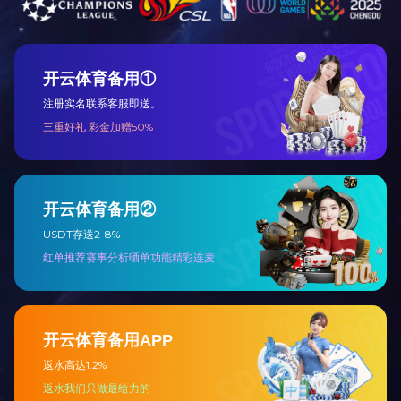
上一条：
客户现场
下一条：
客户现场
米兰milan（中国）
丨
关于我们
丨
新闻资讯
丨
产品展示
丨
案例展示
丨
在线留言
丨