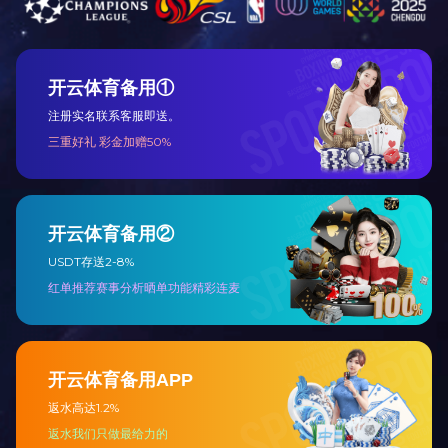
客
米兰milan（中国）
丨
关于我们
丨
新闻资讯
丨
产品展示
丨
案例展示
丨
在线留言
丨
米兰milan（中国）
© 米兰官方端网站登录入口 版权所有
备案号：鄂ICP备19008138号-1