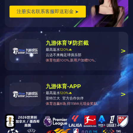
—
15927491936
—
立即咨询
客