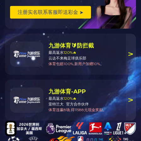
两个制造基地，
TYU系列联动
成型机等产品。
另外我公司还与
机、水冷式冷水
料机、色母计量
—
15927491936
—
立即咨询