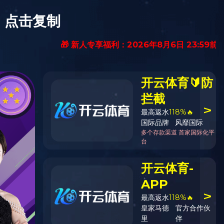
15927491936
服务热线：
线留言
米兰milan（中国）