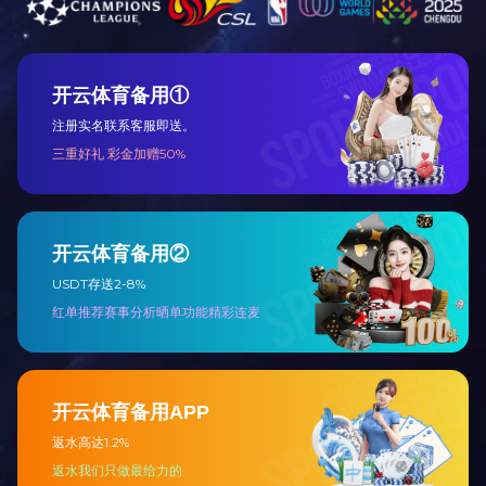
上一条：
客户现场
下一条：
客户现场
米兰milan（中国）
丨
关于我们
丨
新闻资讯
丨
产品展示
丨
案例展示
丨
在线留言
丨