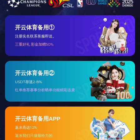
客
米兰milan（中国）
丨
关于我们
丨
新闻资讯
丨
产品展示
丨
案例展示
丨
在线留言
丨
米兰milan（中国）
© 米兰官方端网站登录入口 版权所有
备案号：鄂ICP备19008138号-1