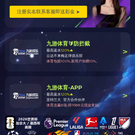
—
15927491936
—
立即咨询
客