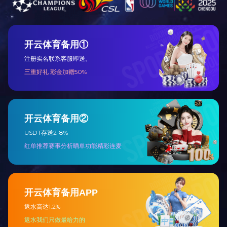
客
米兰milan（中国）
丨
关于我们
丨
新闻资讯
丨
产品展示
丨
案例展示
丨
在线留言
丨
米兰milan（中国）
© 米兰官方端网站登录入口 版权所有
备案号：鄂ICP备19008138号-1