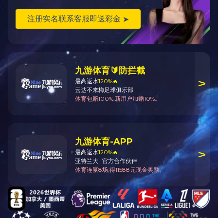
—
15927491936
—
立即咨询
客