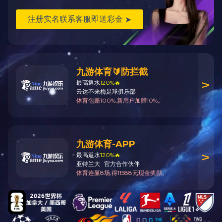
—
15927491936
—
立即咨询
客
米兰milan（中国）
丨
关于我们
丨
新闻资讯
丨
产品展示
丨
案例展示
丨
在线留言
丨